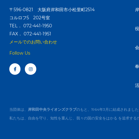
〒596-0821 大阪府岸和田市小松里町2514
コルロフ5 202号室
TEL． 072-441-1950
FAX． 072-441-1951
メールでのお問い合わせ
Follow Us
F
I
a
n
c
s
e
t
b
a
o
g
o
r
k
a
-
m
f
当団体は、
岸和田中央ライオンズクラブ
のもと、1964年3月に結成されまし
私たちは、自由を守り、知性を重んじ、我々の国の安全をはかる を追求する