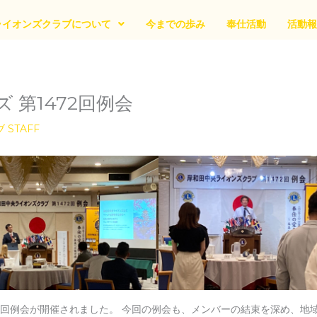
ライオンズクラブについて
今までの歩み
奉仕活動
活動報
 第1472回例会
STAFF
72回例会が開催されました。 今回の例会も、メンバーの結束を深め、地