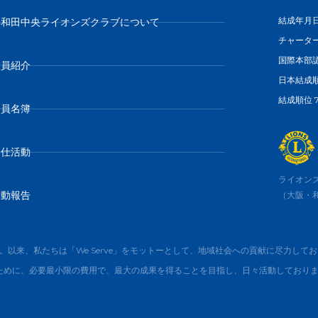
結成年月日:
岸和田中央ライオンズクラブについて
チャーター
国際本部認
役員紹介
日本結成順位
結成順位 7
会員名簿
奉仕活動
ライオンズ
活動報告
（大阪・
た。以来、私たちは「We Serve」をモットーとして、地域社会への貢献に尽力して
ために、必要最小限の費用で、最大の成果を得ることを目指し、日々活動しており