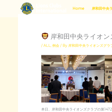
内
Home
岸和田中央
容
を
ス
キ
岸和田中央ライオンズ
ッ
プ
/
ALL
,
例会
/ By
岸和田中央ライオンズグラブ 
本日、岸和田中央ライオンズクラブの第14