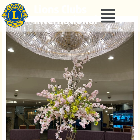
内
容
Flyout
を
Menu
ス
キ
ッ
プ