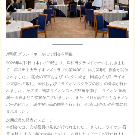
岸和田グランドホールにて例会を開催
2026年4月2日（木）の19時より、岸和田グランドホールにおきまし
て、岸和田中央ライオンズクラブの第1488回（4月第1回）例会が開催
されました
。 開会の宣言およびゴングに続き、国旗ならびにライオ
ンズ旗への敬礼、国歌および「ライオンズクラブの歌」の斉唱が行わ
れました
。その後、物故ライオンズへの黙祷を捧げ
、ライオン 笹島
潤一 会長よりご挨拶がございました
。 また、4月が誕生月となるメン
バーの紹介と、誕生祝い品の贈呈も行われ、会場はお祝いの空気に包
まれました
。
次期役員の発表とスピーチ
本例会では、次期役員の発表が行われました
。 さらに、ライオン 石
原 大輔 による「年次大会について」と題したスピーチが行われまし