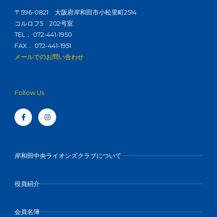
〒596-0821 大阪府岸和田市小松里町2514
コルロフ5 202号室
TEL． 072-441-1950
FAX． 072-441-1951
メールでのお問い合わせ
Follow Us
F
I
a
n
c
s
e
t
b
a
o
g
o
r
k
a
-
m
岸和田中央ライオンズクラブについて
f
役員紹介
会員名簿