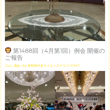
第1488回（4月第1回）例会 開催の
ご報告
/
ALL
,
例会
/ By
岸和田中央ライオンズグラブ STAFF