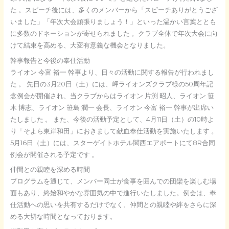
た
。スピーチ後には、多くのメンバーから「スピーチありがとうござ
いました」「年次大会頑張りましょう！」といった温かい言葉ととも
に多数のドネーションが寄せられました
。クラブ全体で年次大会に向
けて結束を高める、大変有意義な機会となりました。
幹事報告と今後の奉仕活動
ライオン 今富 裕一 幹事より、日々の活動に関する報告が行われまし
た
。 先日の3月20日（土）には、岬ライオンズクラブ様の50周年記
念例会が開催され、当クラブからはライオン 片渕 昭人、ライオン 笹
木 博志、ライオン 笹島 潤一 会長、ライオン 今富 裕一 幹事が出席い
たしました
。 また、今後の活動予定として、4月11日（土）の10時よ
り「そよら東岸和田」におきまして献血奉仕活動を実施いたします
。
5月16日（土）には、スターゲイトホテル関西エアポートにて8R合同
例会が開催される予定です
。
仲間との親睦を深める時間
プログラムを通じて、メンバー同士が食事を囲んでの団欒を楽しむ場
面もあり、終始和やかな雰囲気の中で進行いたしました。例会は、奉
仕活動への思いを共有するだけでなく、仲間との親睦や絆をさらに深
める大切な時間となっております。