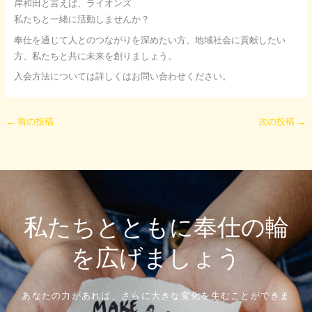
岸和田と言えば、ライオンズ
私たちと一緒に活動しませんか？
奉仕を通じて人とのつながりを深めたい方、地域社会に貢献したい
方、私たちと共に未来を創りましょう。
入会方法については詳しくはお問い合わせください。
←
前の投稿
次の投稿
→
私たちとともに奉仕の輪
を広げましょう
あなたの力があれば、さらに大きな変化を生むことができま